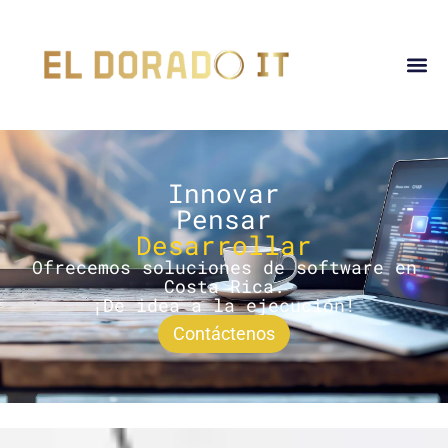
Innovar
Pensar
Desarrollar
Ofrecemos soluciones de software en
Costa Rica.
¡De idea a la ejecución!
Contáctenos